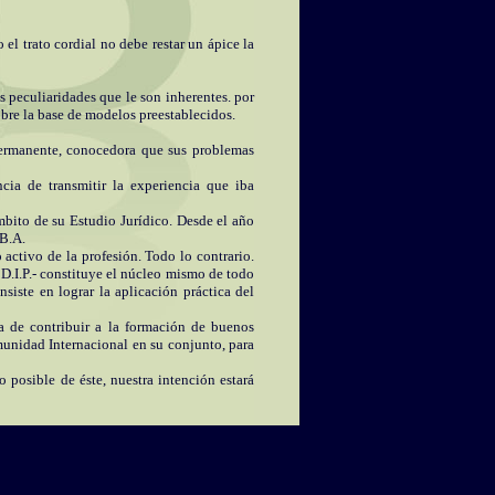
el trato cordial no debe restar un ápice la
s peculiaridades que le son inherentes. por
sobre la base de modelos preestablecidos.
 permanente, conocedora que sus problemas
ncia de transmitir la experiencia que iba
mbito de su Estudio Jurídico. Desde el año
.B.A.
activo de la profesión. Todo lo contrario.
D.I.P.- constituye el núcleo mismo de todo
siste en lograr la aplicación práctica del
a de contribuir a la formación de buenos
unidad Internacional en su conjunto, para
posible de éste, nuestra intención estará