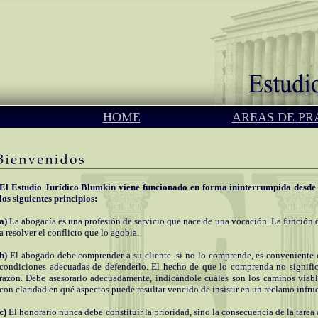
HOME
AREAS DE PR
El Estudio Jurídico Blumkin viene funcionado en forma ininterrumpida desde e
los siguientes principios:
a)
La abogacía es una profesión de servicio que nace de una vocación. La función d
a resolver el conflicto que lo agobia.
b)
El abogado debe comprender a su cliente. si no lo comprende, es conveniente q
condiciones adecuadas de defenderlo. El hecho de que lo comprenda no significa
razón. Debe asesorarlo adecuadamente, indicándole cuáles son los caminos viable
con claridad en qué aspectos puede resultar vencido de insistir en un reclamo infru
c)
El honorario nunca debe constituir la prioridad, sino la consecuencia de la tarea 