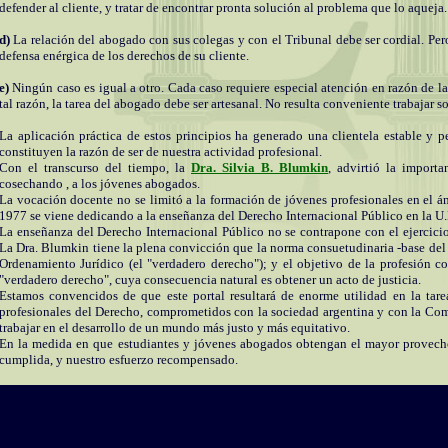
defender al cliente, y tratar de encontrar pronta solución al problema que lo aqueja.
d)
La relación del abogado con sus colegas y con el Tribunal debe ser cordial. Pero 
defensa enérgica de los derechos de su cliente.
e)
Ningún caso es igual a otro. Cada caso requiere especial atención en razón de la
tal razón, la tarea del abogado debe ser artesanal. No resulta conveniente trabajar 
La aplicación práctica de estos principios ha generado una clientela estable y
constituyen la razón de ser de nuestra actividad profesional.
Con el transcurso del tiempo, la
Dra. Silvia B. Blumkin
, advirtió la importa
cosechando , a los jóvenes abogados.
La vocación docente no se limitó a la formación de jóvenes profesionales en el á
1977 se viene dedicando a la enseñanza del Derecho Internacional Público en la U
La enseñanza del Derecho Internacional Público no se contrapone con el ejercicio 
La Dra. Blumkin tiene la plena convicción que la norma consuetudinaria -base del 
Ordenamiento Jurídico (el "verdadero derecho"); y el objetivo de la profesión con
"verdadero derecho", cuya consecuencia natural es obtener un acto de justicia.
Estamos convencidos de que este portal resultará de enorme utilidad en la tare
profesionales del Derecho, comprometidos con la sociedad argentina y con la Com
trabajar en el desarrollo de un mundo más justo y más equitativo.
En la medida en que estudiantes y jóvenes abogados obtengan el mayor provecho 
cumplida, y nuestro esfuerzo recompensado.